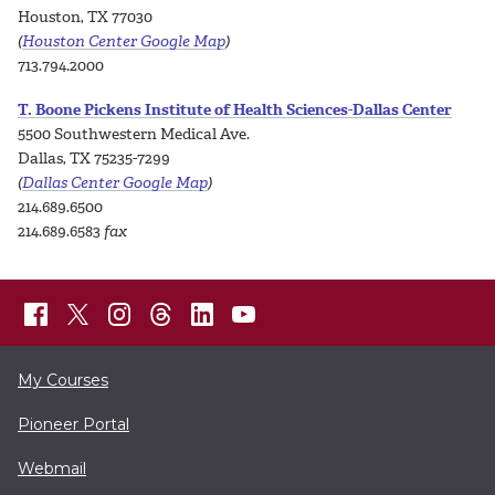
Houston, TX 77030
(
Houston Center Google Map
)
713.794.2000
T. Boone Pickens Institute of Health Sciences-Dallas Center
5500 Southwestern Medical Ave.
Dallas, TX 75235-7299
(
Dallas Center Google Map
)
214.689.6500
214.689.6583
fax
My Courses
Pioneer Portal
Webmail